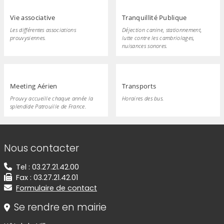
Vie associative
Tranquillité Publique
Les différentes associations
Déjection canine, stationnement,
prouvysiennes.
lutte contre les cambriolages,
nuisances sonores.
Meeting Aérien
Transports
Prouvy accueille chaque année la
Horaires des bus.
splendide Patrouille de France.
Informations de contact
Nous contacter
Tel : 03.27.21.42.00
Fax : 03.27.21.42.01
Formulaire de contact
Se rendre en mairie