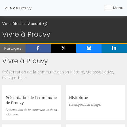
Menu
Ville de Prouvy
Vivre à Prouvy
Vous êtes ici :
Accueil
Vivre à Prouvy
Partagez
Vivre à Prouvy
Présentation de la commune et son histoire, vie associative,
transports, ...
Présentation de la commune
Historique
de Prouvy
Les origines du village.
Présentation de la commune et de sa
situation.