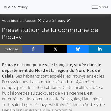
Menu
Ville de Prouvy
Présentation de la com
Vous êtes ici :
Accueil
Vivre à Prouvy
Présentation de la commune de
Prouvy
Partagez
(Cliquez sur l'image pour l'agrandir)
(Cliquez sur l'image pour l'agrandir)
Prouvy est une petite ville française, située dans le
département du Nord et la région du Nord-Pas-de-
Calais.
Ses habitants sont appelés les Prouvysiens et les
Prouvysiennes. La commune s'étend sur 4,4 km² et
compte près de 2 400 habitants. Cette localité, située à
huit kilomètres au sud-ouest de Valenciennes, est
entourée par les communes de Rouvignies, Haulchin et
Trith-Saint-Léger. Prouvy est située à 4 km au Sud-Est de
Denain la plus grande ville à proximité.