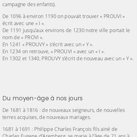
campagne des enfants).
De 1096 à environ 1190 on pouvait trouver « PROUVI »
écrit avec une « I ».
De 1191 jusqu’aux environs de 1230 notre ville portait le
nom de « PROVI ».
En 1241 « PROUVY » s’écrit avec un « Y ».
En 1234 on retrouve, « PROUVI » avec un « I ».
En 1302 et 1340, PROUVY s’écrit de nouveau avec un « Y ».
(Cliquez sur l'image pour l'agrandir)
(Cliquez sur l'image pour l'agrandir)
Du moyen-âge à nos jours
De 1681 à 1816 : de nouveaux seigneurs, de nouvelles
terres acquises, de nouveaux mariages.
1681 à 1691 : Philippe Charles François fils ainé de
Charles Eugene d’Aremberg, se marie à l’âge de 21 ans à