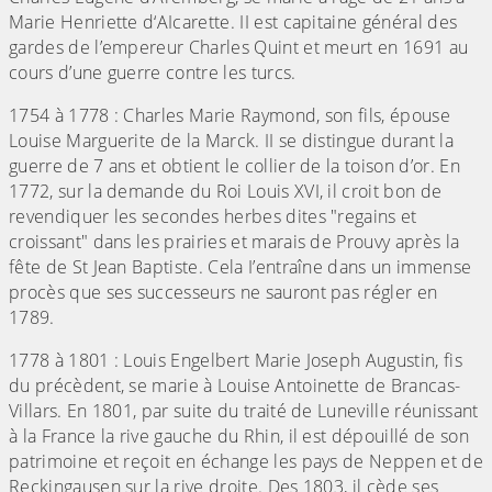
Marie Henriette d‘AIcarette. II est capitaine général des
gardes de l’empereur Charles Quint et meurt en 1691 au
cours d’une guerre contre les turcs.
1754 à 1778 : Charles Marie Raymond, son fils, épouse
Louise Marguerite de la Marck. II se distingue durant la
guerre de 7 ans et obtient le collier de la toison d’or. En
1772, sur la demande du Roi Louis XVI, il croit bon de
revendiquer les secondes herbes dites "regains et
croissant" dans les prairies et marais de Prouvy après la
fête de St Jean Baptiste. Cela I’entraîne dans un immense
procès que ses successeurs ne sauront pas régler en
1789.
1778 à 1801 : Louis Engelbert Marie Joseph Augustin, fis
du précèdent, se marie à Louise Antoinette de Brancas-
Villars. En 1801, par suite du traité de Luneville réunissant
à la France la rive gauche du Rhin, il est dépouillé de son
patrimoine et reçoit en échange les pays de Neppen et de
Reckingausen sur la rive droite. Des 1803, il cède ses