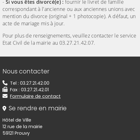
-
Si vous êtes divorcé(e) :
fournir le livret de famille
correspondant à l'ancienne ou aux anciennes unions avec
mention du divorce (original + 1 photocopie). A défaut, un
acte de mariage mis à jour.
Pour plus de renseignements, veuillez contacter le service
Etat Civil de la mairie au 03.27.21.42.07.
Informations de contact
Nous contacter
Tel : 03.27.21.42.00
Fax : 03.27.21.42.01
Formulaire de contact
Se rendre en mairie
Hôtel de Ville
12 rue de la mairie
59121 Prouvy