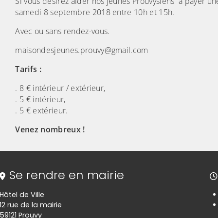
Si vous désirez aider nos jeunes Prouvysiens à payer une
samedi 8 septembre 2018 entre 10h et 15h.
Avec ou sans rendez-vous.
maisondesjeunes.prouvy@gmail.com
Tarifs :
. 8 € intérieur / extérieur,
. 5 € intérieur,
. 5 € extérieur.
Venez nombreux !
Se rendre en mairie
Hôtel de Ville
12 rue de la mairie
59121 Prouvy