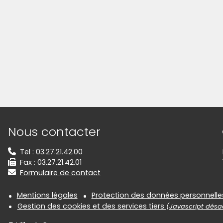
Informations de contact
Nous contacter
Tel : 03.27.21.42.00
Fax : 03.27.21.42.01
Formulaire de contact
Informations réglementair
Mentions légales
Protection des données personnelle
Gestion des cookies et des services tiers
(Javascript désac