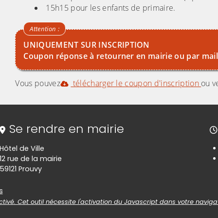
15h15 pour les enfants de primaire.
UNIQUEMENT SUR INSCRIPTION
Coupon réponse à retourner en mairie ou par mai
Vous pouvez
télécharger le coupon d'inscription
ou v
Se rendre en mairie
Hôtel de Ville
12 rue de la mairie
59121 Prouvy
es
s
tivé. Cet outil nécessite l'activation du Javascript dans votre naviga