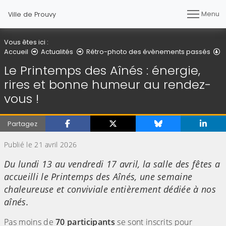
Menu
Ville de Prouvy
Vous êtes ici :
D
Accueil
Actualités
Rétro-photo des évènements passés
Le Printemps des Aînés : énergie,
rires et bonne humeur au rendez-
vous !
Partagez
Publié le 21 avril 2026
Du lundi 13 au vendredi 17 avril, la salle des fêtes a
accueilli le Printemps des Aînés, une semaine
chaleureuse et conviviale entièrement dédiée à nos
aînés.
Pas moins de
70 participants
se sont inscrits pour