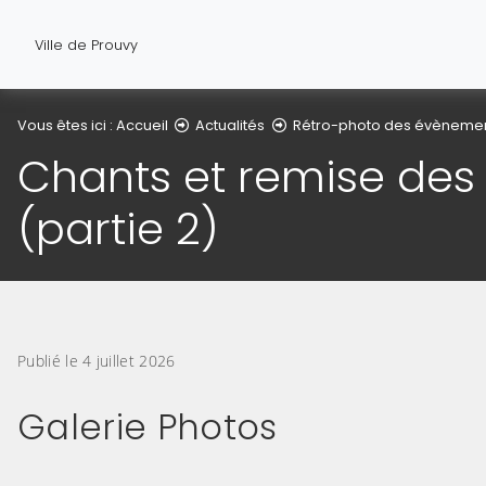
Ville de Prouvy
Vous êtes ici :
Accueil
Actualités
Rétro-photo des évèneme
Chants et remise des p
(partie 2)
Publié le 4 juillet 2026
Galerie Photos
(Cliquez sur l'image pour l'agrandir)
(Cliquez sur l'image pour l'ag
(Cliquez sur l'image pour l'agrandir)
(Cliquez sur l'image pour l'ag
(Cliquez sur l'image pour l'agrandir)
(Cliquez sur l'image pour l'ag