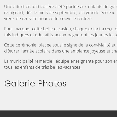
Une attention particulière a été portée aux enfants de gra
rejoignant, dès le mois de septembre, « la grande école ». 
vœux de réussite pour cette nouvelle rentrée.
Pour marquer cette belle occasion, chaque enfant a reçu des
fois ludiques et éducatifs, accompagneront les jeunes lect
Cette cérémonie, placée sous le signe de la convivialité et 
clôturer l'année scolaire dans une ambiance joyeuse et ch
La municipalité remercie l'équipe enseignante pour son e
tous les enfants de très belles vacances.
Galerie Photos
(Cliquez sur l'image pour l'agrandir)
(Cliquez sur l'image pour l'ag
(Cliquez sur l'image pour l'agrandir)
(Cliquez sur l'image pour l'ag
(Cliquez sur l'image pour l'agrandir)
(Cliquez sur l'image pour l'ag
(Cliquez sur l'image pour l'agrandir)
(Cliquez sur l'image pour l'ag
(Cliquez sur l'image pour l'agrandir)
(Cliquez sur l'image pour l'ag
(Cliquez sur l'image pour l'agrandir)
(Cliquez sur l'image pour l'ag
(Cliquez sur l'image pour l'agrandir)
(Cliquez sur l'image pour l'ag
(Cliquez sur l'image pour l'agrandir)
(Cliquez sur l'image pour l'ag
(Cliquez sur l'image pour l'agrandir)
(Cliquez sur l'image pour l'ag
(Cliquez sur l'image pour l'agrandir)
(Cliquez sur l'image pour l'ag