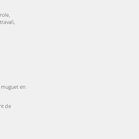
role,
ravail,
e muguet en
nt de