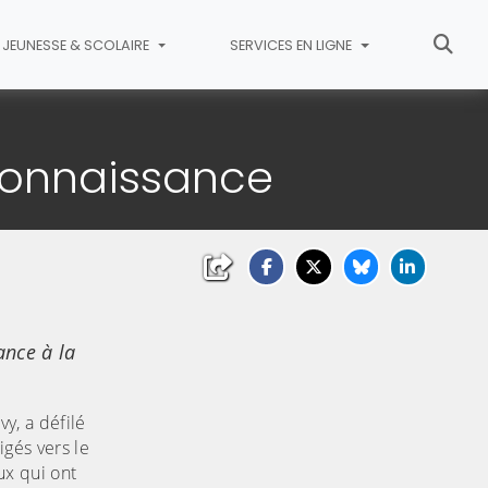
JEUNESSE & SCOLAIRE
SERVICES EN LIGNE
econnaissance
ance à la
y, a défilé
gés vers le
ux qui ont