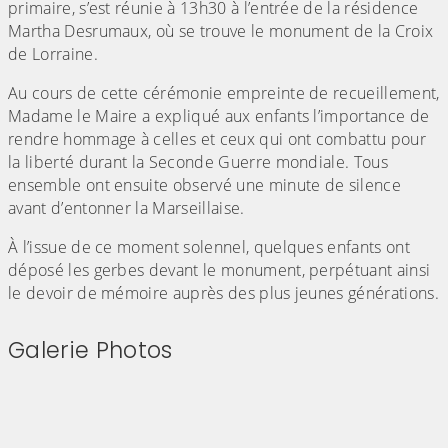
primaire, s’est réunie à 13h30 à l’entrée de la résidence
Martha Desrumaux, où se trouve le monument de la Croix
de Lorraine.
Au cours de cette cérémonie empreinte de recueillement,
Madame le Maire a expliqué aux enfants l’importance de
rendre hommage à celles et ceux qui ont combattu pour
la liberté durant la Seconde Guerre mondiale. Tous
ensemble ont ensuite observé une minute de silence
avant d’entonner la Marseillaise.
À l’issue de ce moment solennel, quelques enfants ont
déposé les gerbes devant le monument, perpétuant ainsi
le devoir de mémoire auprès des plus jeunes générations.
Galerie Photos
(Cliquez sur l'image pour l'agrandir)
(Cliquez sur l'image pour l'agr
(Cliquez sur l'image pour l'agrandir)
(Cliquez sur l'image pour l'agr
(Cliquez sur l'image pour l'agrandir)
(Cliquez sur l'image pour l'agr
(Cliquez sur l'image pour l'agrandir)
(Cliquez sur l'image pour l'agr
(Cliquez sur l'image pour l'agrandir)
(Cliquez sur l'image pour l'agr
(Cliquez sur l'image pour l'agrandir)
(Cliquez sur l'image pour l'agr
(Cliquez sur l'image pour l'agrandir)
(Cliquez sur l'image pour l'agr
(Cliquez sur l'image pour l'agrandir)
(Cliquez sur l'image pour l'agr
(Cliquez sur l'image pour l'agrandir)
(Cliquez sur l'image pour l'agr
(Cliquez sur l'image pour l'agrandir)
(Cliquez sur l'image pour l'agr
(Cliquez sur l'image pour l'agrandir)