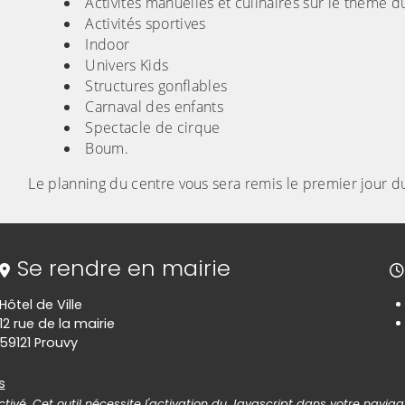
Activités manuelles et culinaires sur le thème d
Activités sportives
Indoor
Univers Kids
Structures gonflables
Carnaval des enfants
Spectacle de cirque
Boum.
Le planning du centre vous sera remis le premier jour d
Se rendre en mairie
Hôtel de Ville
12 rue de la mairie
59121 Prouvy
es
s
tivé. Cet outil nécessite l'activation du Javascript dans votre naviga