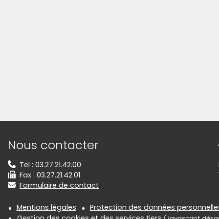
Informations de contact
Nous contacter
Tel : 03.27.21.42.00
Fax : 03.27.21.42.01
Formulaire de contact
Informations réglementair
Mentions légales
Protection des données personnelle
Gestion des cookies et des services tiers
(Javascript désac