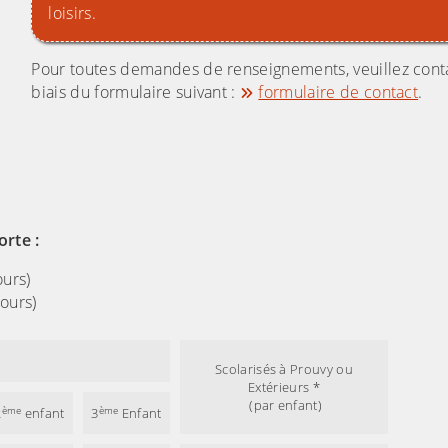
loisirs.
Pour toutes demandes de renseignements, veuillez contac
biais du formulaire suivant :
formulaire de contact
.
(C
orte :
ours)
ours)
Scolarisés à Prouvy ou
Extérieurs *
(par enfant)
ème
ème
2
enfant
3
Enfant