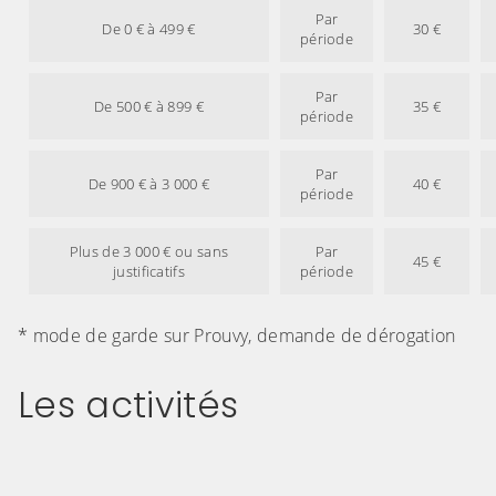
Par
De 0 € à 499 €
30 €
période
Par
De 500 € à 899 €
35 €
période
Par
De 900 € à 3 000 €
40 €
période
Plus de 3 000 € ou sans
Par
45 €
justificatifs
période
* mode de garde sur Prouvy, demande de dérogation
Les activités
(Cliquez sur l'image pour l'agrandir)