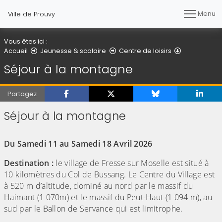
Menu
Ville de Prouvy
Vous êtes ici :
Séjour à la
Accueil
Jeunesse & scolaire
Centre de loisirs
Séjour à la montagne
Partagez
Séjour à la montagne
(Cliquez sur l'image pour l'agrandir)
Du Samedi 11 au Samedi 18 Avril 2026
Destination :
le village de Fresse sur Moselle est situé à
10 kilomètres du Col de Bussang. Le Centre du Village est
à 520 m d’altitude, dominé au nord par le massif du
Haimant (1 070m) et le massif du Peut-Haut (1 094 m), au
sud par le Ballon de Servance qui est limitrophe.