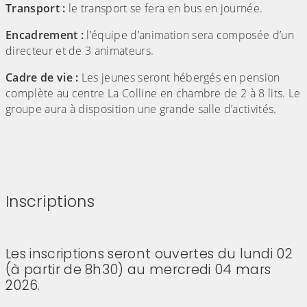
Transport :
le transport se fera en bus en journée.
Encadrement :
l’équipe d’animation sera composée d’un
directeur et de 3 animateurs.
Cadre de vie :
Les jeunes seront hébergés en pension
complète au centre La Colline en chambre de 2 à 8 lits. Le
groupe aura à disposition une grande salle d’activités.
Inscriptions
(Cliquez sur l'image pour l'agrandir)
(Cliquez sur l'image pour l'agrandir)
Les inscriptions seront ouvertes du lundi 02
(à partir de 8h30) au mercredi 04 mars
2026.