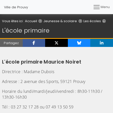
Menu
Ville de Prouvy
L'éc
Vous êtes ici :
Accueil
Jeunesse & scolaire
Les écoles
L'école primaire
Partagez
(Cliquez sur l'image pour l'agrandir)
L'école primaire Maurice Noiret
Directrice : Madame Dubois
Adresse : 2 avenue des Sports, 59121 Prouvy
Horaire du lundi/mardi/jeudi/vendredi : 8h30-11h30 /
13h30-16h30
Tél : 03 27 32 17 28 ou 07 49 13 50 59