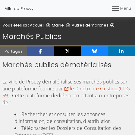
Menu
Ville de Prouvy
Marchés P
Vous êtes ici :
Accueil
Mairie
Autres démarches
Marchés Publics
Partagez
Marchés publics dématérialisés
(Cliquez sur l'image pour l'agrandir)
La ville de Prouvy dématérialise ses marchés publics sur
une plateforme fournie par
le Centre de Gestion (CDG
59)
. Cette plateforme dédiée permettant aux entreprises
de :
Rechercher et consulter les annonces
d'information, de consultation, d'attribution
Télécharger les Dossiers de Consultation des