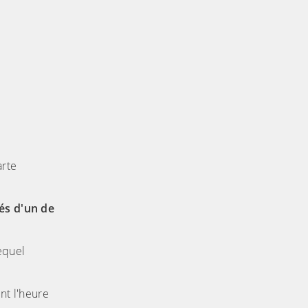
arte
és d'un de
equel
nt l'heure