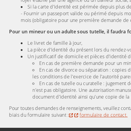
loyer établie par une agence ou un bailleur social, a
Si la carte d'identité est périmée depuis plus de
- Fournir un passeport valide ou périmé depuis mo
mois (obligatoire pour une première demande de ca
Pour un mineur ou un adulte sous tutelle, il faudra f
Le livret de famille à jour,
La pièce d'identité du présent lors du rendez-v
Un justificatif de domicile et pièces d'identité
En cas de première demande pour un mineur
En cas de divorce ou séparation : copies d
les conditions de l'exercice de l'autorité pare
En cas de tutelle ou curatelle : jugement d
n'est pas obligatoire. Une autorisation manusc
document d'identité ainsi qu'une copie de la 
Pour toutes demandes de renseignements, veuillez contact
biais du formulaire suivant :
formulaire de contact.