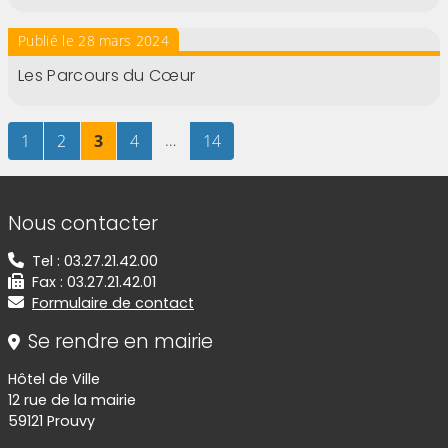
Publié le 28 mars 2024
Les Parcours du Cœur
Page
sur 14
Page
sur 14
Page
sur 14
Page
sur 14
…
Page
sur 14
1
2
3
4
14
Informations de contact
Nous contacter
Tel : 03.27.21.42.00
Fax : 03.27.21.42.01
Formulaire de contact
Se rendre en mairie
Hôtel de Ville
12 rue de la mairie
59121 Prouvy