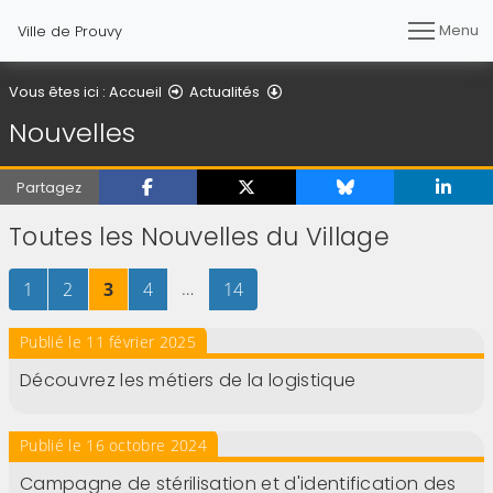
Menu
Ville de Prouvy
Nouvelles
Vous êtes ici :
Accueil
Actualités
Nouvelles
Partagez
Toutes les Nouvelles du Village
Page
sur 14
Page
sur 14
Page
sur 14
Page
sur 14
…
Page
sur 14
1
2
3
4
14
Publié le 11 février 2025
Découvrez les métiers de la logistique
Publié le 16 octobre 2024
Campagne de stérilisation et d'identification des