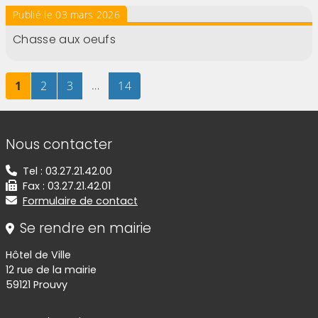
Publié le 03 mars 2026
Chasse aux oeufs
Page
sur 14
Page
sur 14
Page
sur 14
…
Page
sur 14
1
2
3
14
Informations de contact
Nous contacter
Tel : 03.27.21.42.00
Fax : 03.27.21.42.01
Formulaire de contact
Se rendre en mairie
Hôtel de Ville
12 rue de la mairie
59121 Prouvy