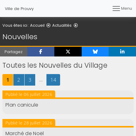
Menu
Ville de Prouvy
Nouvelles
Vous êtes ici :
Accueil
Actualités
Nouvelles
Partagez
Toutes les Nouvelles du Village
Page
sur 14
Page
sur 14
Page
sur 14
…
Page
sur 14
1
2
3
14
Publié le 06 juillet 2026
Plan canicule
Publié le 28 juillet 2026
Marché de Noël